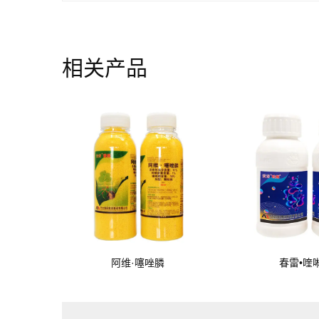
相关产品
阿维·噻唑膦
春雷•喹