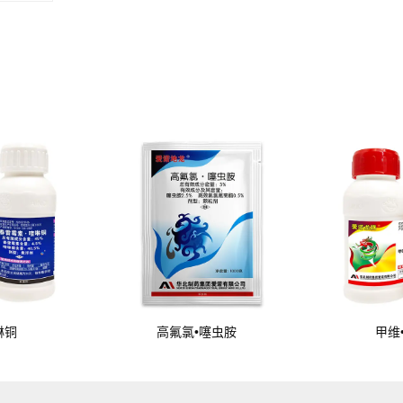
啉铜
高氟氯•噻虫胺
甲维