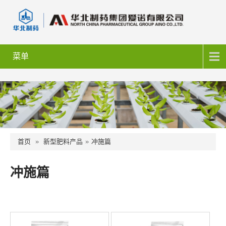
菜单
首页
»
新型肥料产品
»
冲施篇
冲施篇